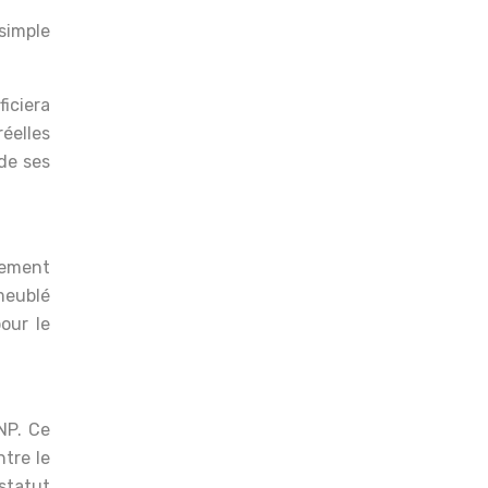
 simple
.
ficiera
éelles
 de ses
tement
meublé
our le
NP. Ce
ntre le
 statut