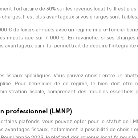
nt forfaitaire de 30% sur les revenus locatifs. Il est plus
es charges. Il est plus avantageux si vos charges sont faibles
 000 € de loyers annuels avec un régime micro-foncier béné
s impôts que sur 7 000 €. En revanche, si ses charges r
us avantageux car il lui permettrait de déduire l’intégralité
s fiscaux spécifiques. Vous pouvez choisir entre un abat
plifié. Pour bénéficier de ce régime, le bien doit être 
ministration fiscale, comprenant des meubles essentiels p
on professionnel (LMNP)
certains plafonds, vous pouvez opter pour le statut de LM
s avantages fiscaux, notamment la possibilité de choisir e
. Pour l’année 2023, le plafond des revenus locatifs pour le