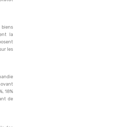
 biens
ent la
oposent
sur les
mandie
novant
2%, 18%
tant de