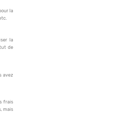
pour la
etc.
ser la
atut de
s avez
s frais
s, mais