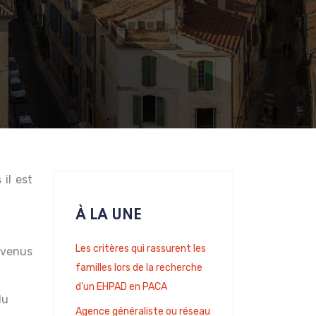
 il est
À LA UNE
Les critères qui rassurent les
evenus
familles lors de la recherche
d’un EHPAD en PACA
du
Agence généraliste ou réseau