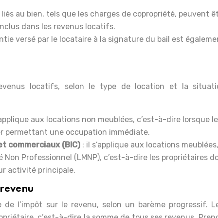
s liés au bien, tels que les charges de copropriété, peuvent ê
nclus dans les revenus locatifs.
ntie versé par le locataire à la signature du bail est égaleme
venus locatifs, selon le type de location et la situat
 s’applique aux locations non meublées, c’est-à-dire lorsque le
ier permettant une occupation immédiate.
 et commerciaux (BIC)
: il s’applique aux locations meublées
Non Professionnel (LMNP), c’est-à-dire les propriétaires do
r activité principale.
 revenu
e de l’impôt sur le revenu, selon un barème progressif. L
opriétaire, c’est-à-dire la somme de tous ses revenus. Pren